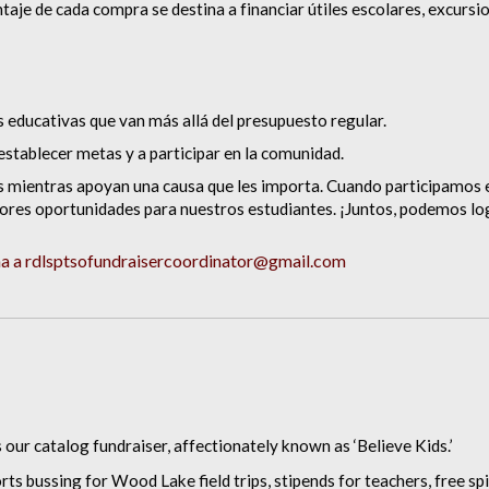
aje de cada compra se destina a financiar útiles escolares, excursi
 educativas que van más allá del presupuesto regular.
establecer metas y a participar en la comunidad.
 mientras apoyan una causa que les importa. Cuando participamos en
ores oportunidades para nuestros estudiantes. ¡Juntos, podemos lo
na a rdlsptsofundraisercoordinator@gmail.com
our catalog fundraiser, affectionately known as ‘Believe Kids.’
orts
bussing for Wood Lake field trips, stipends for teachers, free sp